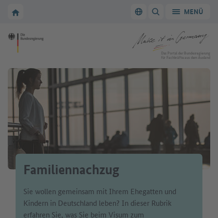
Zur Hauptnavigation
Zum Hauptbereich
Zur Startseite von Make it in Germany
MENÜ
Sprache wechseln
SUCHE ANZEIGEN/
Zur Startseite von Make it in Germany
Das Portal der Bundesregierung
für Fachkräfte aus dem Ausland
Familiennachzug
Sie wollen gemeinsam mit Ihrem Ehegatten und
Kindern in Deutschland leben? In dieser Rubrik
erfahren Sie, was Sie beim Visum zum