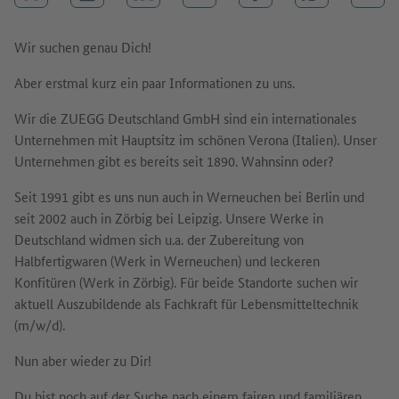
Job merken
Teilen auf LinkedIn
Teilen auf X (vorher: Twitter)
Teilen auf Facebook
Teilen auf Wh
Mail
Wir suchen genau Dich!
Aber erstmal kurz ein paar Informationen zu uns.
Wir die ZUEGG Deutschland GmbH sind ein internationales
Unternehmen mit Hauptsitz im schönen Verona (Italien). Unser
Unternehmen gibt es bereits seit 1890. Wahnsinn oder?
Seit 1991 gibt es uns nun auch in Werneuchen bei Berlin und
seit 2002 auch in Zörbig bei Leipzig. Unsere Werke in
Deutschland widmen sich u.a. der Zubereitung von
Halbfertigwaren (Werk in Werneuchen) und leckeren
Konfitüren (Werk in Zörbig). Für beide Standorte suchen wir
aktuell Auszubildende als Fachkraft für Lebensmitteltechnik
(m/w/d).
Nun aber wieder zu Dir!
Du bist noch auf der Suche nach einem fairen und familiären