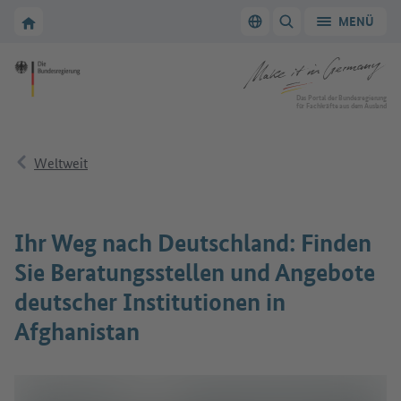
Zur Hauptnavigation
Zum Hauptbereich
Zur Startseite von Make it in Germany
MENÜ
Sprache wechseln
SUCHE ANZEIGEN/
Zur Startseite von Make it in Germany
Das Portal der Bundesregierung
für Fachkräfte aus dem Ausland
Weltweit
Ihr Weg nach Deutschland: Finden
Sie Beratungsstellen und Angebote
deutscher Institutionen in
Afghanistan