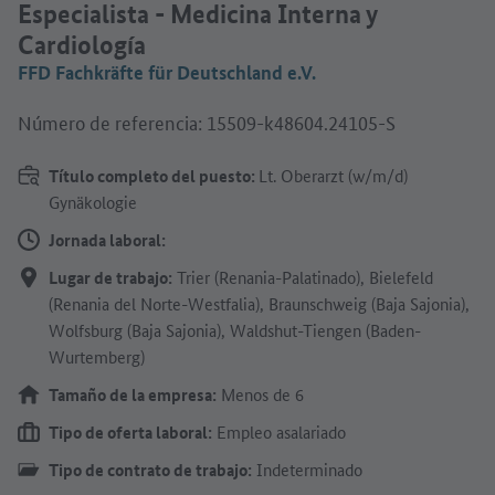
Especialista - Medicina Interna y
Cardiología
FFD Fachkräfte für Deutschland e.V.
Número de referencia: 15509-k48604.24105-S
Título completo del puesto:
Lt. Oberarzt (w/m/d)
Gynäkologie
Jornada laboral:
Lugar de trabajo:
Trier (Renania-Palatinado), Bielefeld
(Renania del Norte-Westfalia), Braunschweig (Baja Sajonia),
Wolfsburg (Baja Sajonia), Waldshut-Tiengen (Baden-
Wurtemberg)
Tamaño de la empresa:
Menos de 6
Tipo de oferta laboral:
Empleo asalariado
Tipo de contrato de trabajo:
Indeterminado