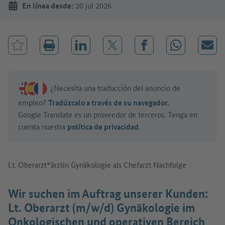
En línea desde:
20 jul 2026
Marcar el trabajo como favorito
Compartir en LinkedIn
Compartir en X (antes: Twitter)
Compartir en Facebook
Compartir en
Corre
¿Necesita una traducción del anuncio de
empleo?
Tradúzcalo a través de su navegador.
Google Translate es un proveedor de terceros. Tenga en
cuenta nuestra
política de privacidad
.
Lt. Oberarzt*ärztin Gynäkologie als Chefarzt Nachfolge
Wir suchen im Auftrag unserer Kunden:
Lt. Oberarzt (m/w/d) Gynäkologie im
Onkologischen und operativen Bereich