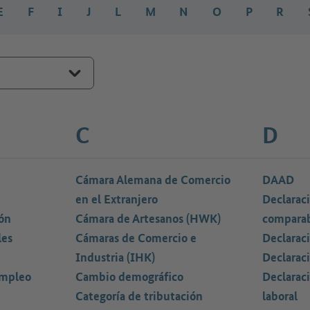
E
F
I
J
L
M
N
O
P
R
C
D
Cámara Alemana de Comercio
DAAD
en el Extranjero
Declarac
ón
Cámara de Artesanos (HWK)
comparab
les
Cámaras de Comercio e
Declarac
Industria (IHK)
Declaraci
Empleo
Cambio demográfico
Declaraci
Categoría de tributación
laboral