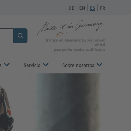
DE
EN
ES
FR
Búsqueda
A la página de inicio de Make it in Germany
Trabajar en Alemania: La página web
oficial
para profesionales cualificados
a
Servicio
Sobre nosotros