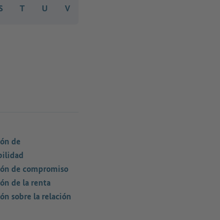
S
T
U
V
ión de
ilidad
ión de compromiso
ón de la renta
ón sobre la relación