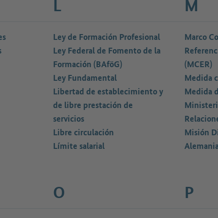
L
M
es
Ley de Formación Profesional
Marco C
s
Ley Federal de Fomento de la
Referenci
Formación (BAföG)
(MCER)
Ley Fundamental
Medida c
Libertad de establecimiento y
Medida d
de libre prestación de
Ministeri
servicios
Relacione
Libre circulación
Misión D
Límite salarial
Alemania
O
P