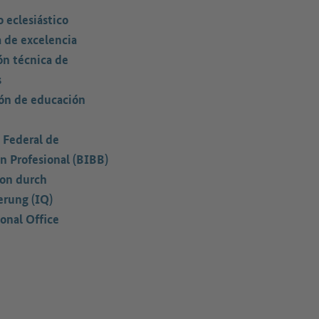
 eclesiástico
a de excelencia
ón técnica de
s
ión de educación
 Federal de
n Profesional (BIBB)
ion durch
erung (IQ)
onal Office