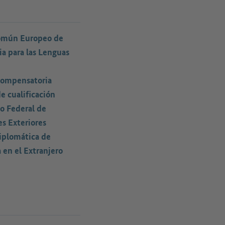
omún Europeo de
a para las Lenguas
ompensatoria
e cualificación
o Federal de
s Exteriores
iplomática de
 en el Extranjero