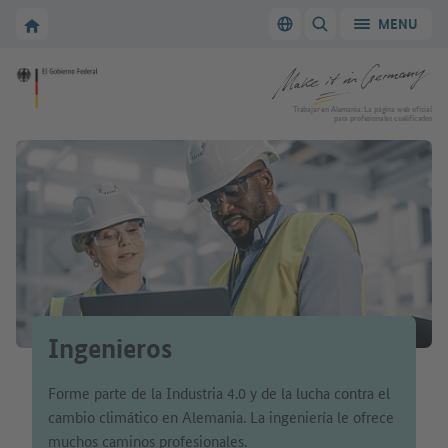
A la navegación principal
A la zona principal
A la página de inicio de Make it in Germany
MENU
Cambiar el idioma
MOSTRAR/OCULTAR
A la página de inicio de Make it in Germany
Trabajar en Alemania: La página web oficial
para profesionales cualificados
Ingenieros
Forme parte de la Industria 4.0 y de la lucha contra el
cambio climático en Alemania. La ingeniería le ofrece
muchos caminos profesionales.