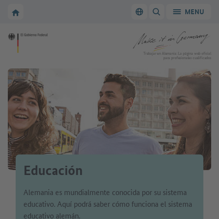
A la navegación principal
A la zona principal
A la página de inicio de Make it in Germany
MENU
Cambiar el idioma
MOSTRAR/OCULTAR
A la página de inicio de Make it in Germany
Trabajar en Alemania: La página web oficial
para profesionales cualificados
Educación
Alemania es mundialmente conocida por su sistema
educativo. Aquí podrá saber cómo funciona el sistema
educativo alemán.