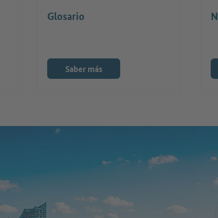
Glosario
N
Saber más