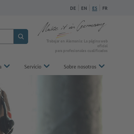
DE
EN
ES
FR
Búsqueda
A la página de inicio de Make it in Germany
Trabajar en Alemania: La página web
oficial
para profesionales cualificados
a
Servicio
Sobre nosotros