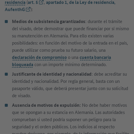
residencia
(
art. 5
(Link externo)
,
apartado 1, de la Ley de residencia,
AufenthG
(Link externo)
):
Medios de subsistencia garantizados
: durante el trámite
del visado, debe demostrar que puede financiar por sí mismo
su manutención en Alemania. Para ello existen varias
posibilidades: en función del motivo de la entrada en el país,
puede utilizar como prueba su futuro salario, una
declaración de compromiso
o una
cuenta bancaria
bloqueada
con un importe mínimo determinado.
Justificante de identidad y nacionalidad
: debe acreditar su
identidad y nacionalidad. Por regla general, basta con un
pasaporte válido, que deberá presentar junto con su solicitud
de visado.
Ausencia de motivos de expulsión:
No debe haber motivos
que se opongan a su estancia en Alemania. Las autoridades
comprueban si usted podría suponer un peligro para la
seguridad y el orden públicos. Los indicios al respecto
pueden derivarse, por ejemplo, de la información que facilite