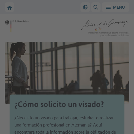
A la navegación principal
A la zona principal
A la página de inicio de Make it in Germany
MENU
Cambiar el idioma
MOSTRAR/OCULTAR
A la página de inicio de Make it in Germany
Trabajar en Alemania: La página web oficial
para profesionales cualificados
¿Cómo solicito un visado?
¿Necesito un visado para trabajar, estudiar o realizar
una formación profesional en Alemania? Aquí
encontrará toda la información sobre la obligación de