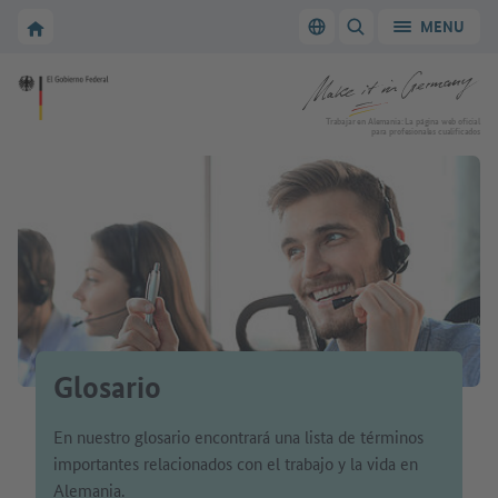
A la navegación principal
A la zona principal
A la página de inicio de Make it in Germany
MENU
Cambiar el idioma
MOSTRAR/OCULTAR
A la página de inicio de Make it in Germany
Trabajar en Alemania: La página web oficial
para profesionales cualificados
Glosario
En nuestro glosario encontrará una lista de términos
importantes relacionados con el trabajo y la vida en
Alemania.