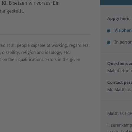
Kl. B setzen wir voraus. Ein
a gestellt.
Apply here:
Via phon
In perso
ed at all people capable of working, regardless
 disability, religion and ideology, etc.
on their qualifications. Errors in the given
Questions an
Malerbetrie
Contact per
Mr. Matthias
Matthias Ed
Heerenkamp
26605 Aurich