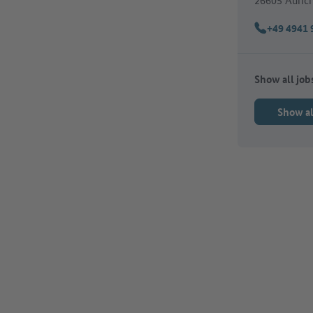
+49 4941 
Telephone:
Show all job
Show al