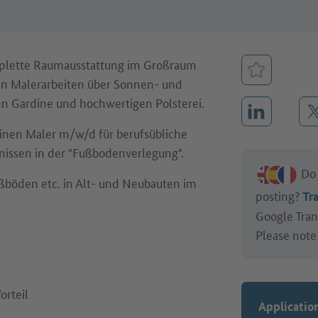
omplette Raumausstattung im Großraum
Bookmark 
n Malerarbeiten über Sonnen- und
en Gardine und hochwertigen Polsterei.
Share on L
inen Maler m/w/d für berufsübliche
nissen in der "Fußbodenverlegung".
Do 
ußböden etc. in Alt- und Neubauten im
posting?
Tra
Google Trans
Please note
orteil
Applicatio