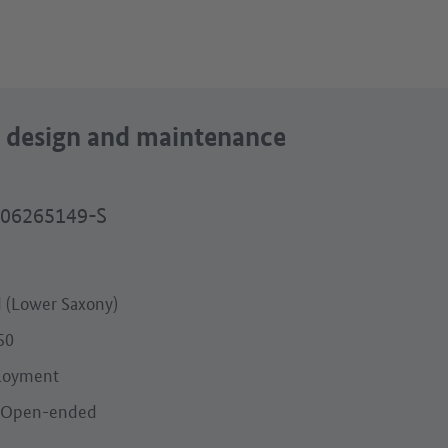
 - design and maintenance
206265149-S
d (Lower Saxony)
50
loyment
Open-ended