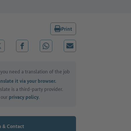
Print
Job
inkedIn
Share on X (before: Twitter)
Share on Facebook
Share on WhatsApp
Mail
you need a translation of the job
nslate it via your browser.
late is a third-party provider.
 our
.
privacy policy
n & Contact