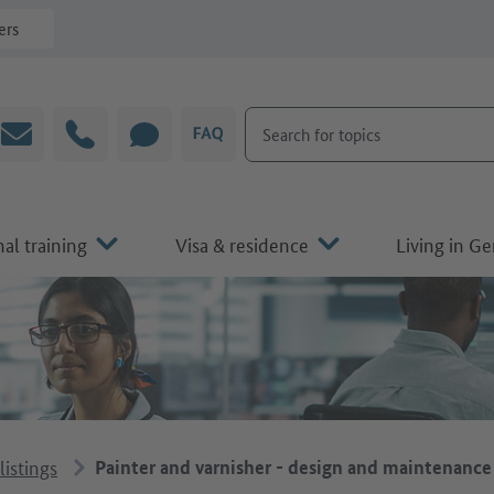
ers
Search for topics
Email
Hotline
CHAT
FAQ
al training
Visa & residence
Living in G
listings
Painter and varnisher - design and maintenance