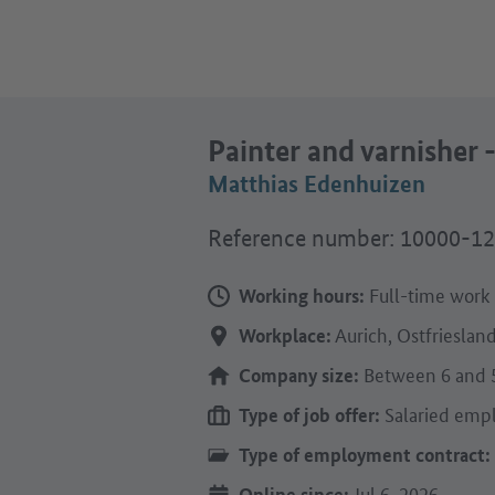
Painter and varnisher
Matthias Edenhuizen
Reference number: 10000-1
Full-time work
Working hours:
Aurich, Ostfrieslan
Workplace:
Between 6 and 
Company size:
Salaried emp
Type of job offer:
Type of employment contract:
Jul 6, 2026
Online since: