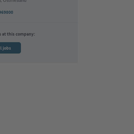
969800
s at this company:
l jobs