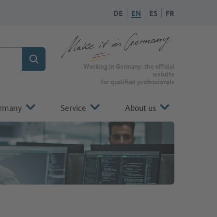
DE
EN
ES
FR
Search
To the homepage of Make it in Germany
Working in Germany: the official
website
for qualified professionals
ermany
Service
About us