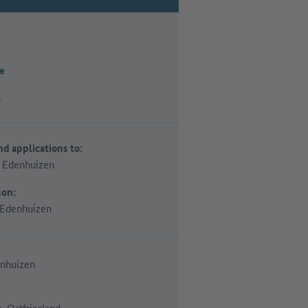
e
n
d applications to:
b Edenhuizen
son:
 Edenhuizen
enhuizen
, Ostfriesland