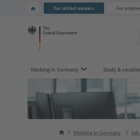
Go to main navigation
Go to content area
To the homepage of Make it in Germany
For skilled workers
For employ
Working in Germany
Study & vocation
Working in Germany
Job 