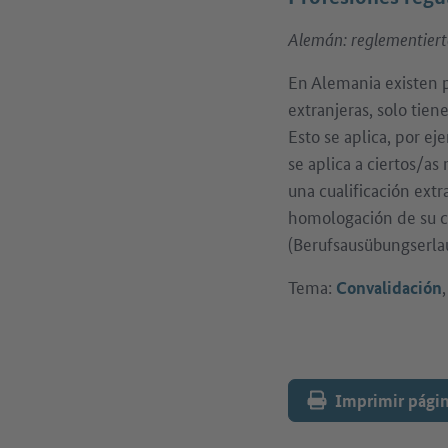
Alemán: reglementiert
En Alemania existen p
extranjeras, solo tien
Esto se aplica, por e
se aplica a ciertos/a
una cualificación ext
homologación de su cua
(Berufsausübungserla
Tema:
Convalidación
Imprimir pági