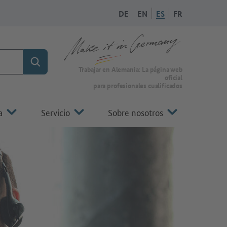
DE
EN
ES
FR
Búsqueda
A la página de inicio de Make it in Germany
Trabajar en Alemania: La página web
oficial
para profesionales cualificados
a
Servicio
Sobre nosotros