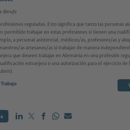
e Berufe
rofesiones reguladas. Esto significa que tanto las personas 
en permitido trabajar en estas profesiones si tienen una cualifi
jemplo, a personal asistencial, médicos/as, profesores/as y ab
s maestros/as artesanos/as si trabajan de manera independien
ranjera que deseen trabajar en Alemania en una profesión regu
lificación extranjera o una autorización para el ejercicio de 
ubnis).
,
Trabajo
na
Compartir en LinkedIn
Compartir en X (antes: Twitter)
Compartir en Facebook
Compartir en WhatsApp
Correo electrónico