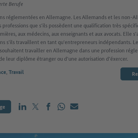
erte Berufe
sions réglementées en Allemagne. Les Allemands et les non-A
s professions que s'ils possèdent une qualification très spécifi
rmières, aux médecins, aux enseignants et aux avocats. Elle s
sans s'ils travaillent en tant qu'entrepreneurs indépendants. 
souhaitent travailler en Allemagne dans une profession rég
de leur diplôme étranger ou d'une autorisation d’éxercer.
,
nce
Travail
Re
age
Partager sur LinkedIn
Partager sur X (avant : Twitter)
Partager sur Facebook
Partager sur WhatsApp
E-mail