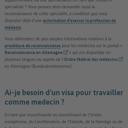
spécialiste ? Vous pouvez alors demander aussi la
reconnaissance de cette spécialité, à condition que vous
disposiez déjà d’une
autorisation d'exercer la profession de
médecin
.
Vous obtiendrez de plus amples informations relatives à la
procédure de reconnaissance
pour les médecins sur le portail «
Reconnaissance en Allemagne
(Lien externe)
» qui est disponible en
plusieurs langues ou auprès de l’
Ordre fédéral des médecins
(Lien
en Allemagne (Bundesärztekammer).
Ai-je besoin d’un visa pour travailler
comme medecin ?
En tant que ressortissante ou ressortissant de l’Union
européenne, du Liechtenstein, de l’Islande, de la Norvège ou de