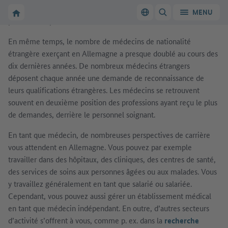
campagnes, de nombreux médecins ne trouvent plus personne
Vers la page d'accueil de Make it in Germany
MENU
Changer de langue
AFFICHER/MASQUER
pour les remplacer dans leur cabinet.
En même temps, le nombre de médecins de nationalité
Vers la page d'accueil de Make it in Germany
Travailler en Allemagne : le site web officiel
étrangère exerçant en Allemagne a presque doublé au cours des
pour la main-d’œuvre qualifiée
dix dernières années. De nombreux médecins étrangers
déposent chaque année une demande de reconnaissance de
leurs qualifications étrangères. Les médecins se retrouvent
souvent en deuxième position des professions ayant reçu le plus
de demandes, derrière le personnel soignant.
En tant que médecin, de nombreuses perspectives de carrière
vous attendent en Allemagne. Vous pouvez par exemple
travailler dans des hôpitaux, des cliniques, des centres de santé,
des services de soins aux personnes âgées ou aux malades. Vous
y travaillez généralement en tant que salarié ou salariée.
Cependant, vous pouvez aussi gérer un établissement médical
en tant que médecin indépendant. En outre, d’autres secteurs
d’activité s’offrent à vous, comme p. ex. dans la
recherche