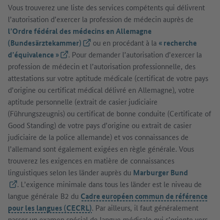
Vous trouverez une liste des services compétents qui délivrent
l’autorisation d’exercer la profession de médecin auprès de
l’Ordre fédéral des médecins en Allemagne
(Bundesärztekammer)
(Lien externe)
ou en procédant à la
« recherche
d’équivalence »
(Lien externe)
. Pour demander l’autorisation d’exercer la
profession de médecin et l’autorisation professionnelle, des
attestations sur votre aptitude médicale (certificat de votre pays
d’origine ou certificat médical délivré en Allemagne), votre
aptitude personnelle (extrait de casier judiciaire
(Führungszeugnis) ou certificat de bonne conduite (Certificate of
Good Standing) de votre pays d’origine ou extrait de casier
judiciaire de la police allemande) et vos connaissances de
l’allemand sont également exigées en règle générale. Vous
trouverez les exigences en matière de connaissances
linguistiques selon les länder auprès du
Marburger Bund
(Lien externe)
. L’exigence minimale dans tous les länder est le niveau de
langue générale B2 du
Cadre européen commun de référence
pour les langues (CECRL)
. Par ailleurs, il faut généralement
passer un examen spécial de langue médicale qui s’oriente vers