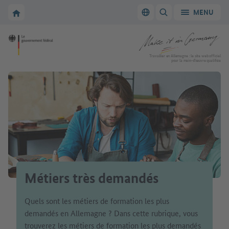
Vers la navigation principale
Vers la section principale
Vers la page d'accueil de Make it in Germany
MENU
Changer de langue
AFFICHER/MASQUER
Vers la page d'accueil de Make it in Germany
Travailler en Allemagne : le site web officiel
pour la main-d’œuvre qualifiée
Métiers très demandés
Quels sont les métiers de formation les plus
demandés en Allemagne ? Dans cette rubrique, vous
trouverez les métiers de formation les plus demandés