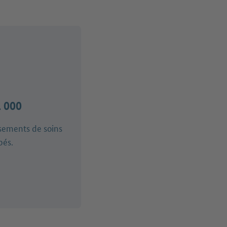
1 000
sements de soins
pés.