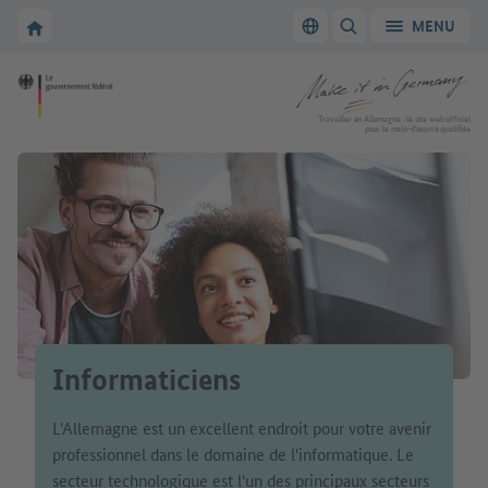
Vers la navigation principale
Vers la section principale
Vers la page d'accueil de Make it in Germany
MENU
Changer de langue
AFFICHER/MASQUER
Vers la page d'accueil de Make it in Germany
Travailler en Allemagne : le site web officiel
pour la main-d’œuvre qualifiée
Informaticiens
L'Allemagne est un excellent endroit pour votre avenir
professionnel dans le domaine de l'informatique. Le
secteur technologique est l'un des principaux secteurs