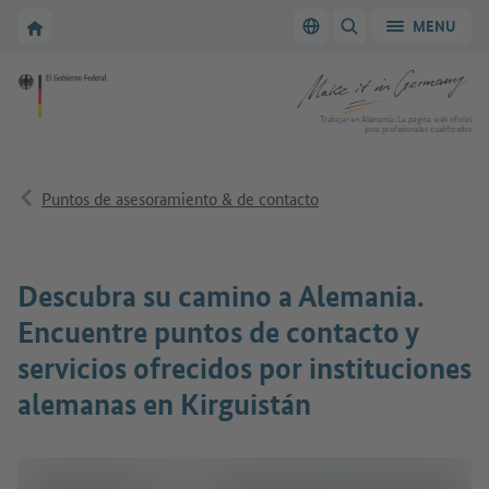
A la navegación principal
A la zona principal
A la página de inicio de Make it in Germany
MENU
Cambiar el idioma
MOSTRAR/OCULTAR
A la página de inicio de Make it in Germany
Trabajar en Alemania: La página web oficial
para profesionales cualificados
Puntos de asesoramiento & de contacto
Descubra su camino a Alemania.
Encuentre puntos de contacto y
servicios ofrecidos por instituciones
alemanas en Kirguistán