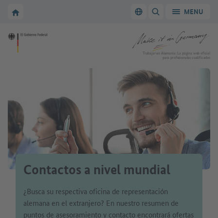
A la navegación principal
A la zona principal
A la página de inicio de Make it in Germany
MENU
Cambiar el idioma
MOSTRAR/OCULTAR
A la página de inicio de Make it in Germany
Trabajar en Alemania: La página web oficial
para profesionales cualificados
Contactos a nivel mundial
¿Busca su respectiva oficina de representación
alemana en el extranjero? En nuestro resumen de
puntos de asesoramiento y contacto encontrará ofertas