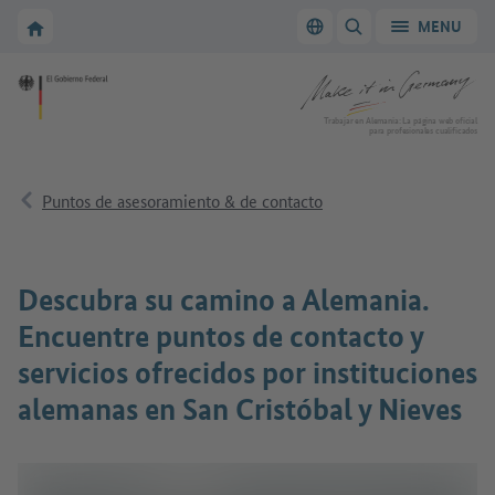
A la navegación principal
A la zona principal
A la página de inicio de Make it in Germany
MENU
Cambiar el idioma
MOSTRAR/OCULTAR
A la página de inicio de Make it in Germany
Trabajar en Alemania: La página web oficial
para profesionales cualificados
Puntos de asesoramiento & de contacto
Descubra su camino a Alemania.
Encuentre puntos de contacto y
servicios ofrecidos por instituciones
alemanas en San Cristóbal y Nieves