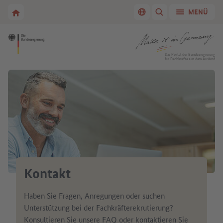
Zur Hauptnavigation
Zum Hauptbereich
Zur Startseite von Make it in Germany
MENÜ
Sprache wechseln
SUCHE ANZEIGEN/
Zur Startseite von Make it in Germany
Das Portal der Bundesregierung
für Fachkräfte aus dem Ausland
Kontakt
Haben Sie Fragen, Anregungen oder suchen
Unterstützung bei der Fachkräfterekrutierung?
Konsultieren Sie unsere FAQ oder kontaktieren Sie