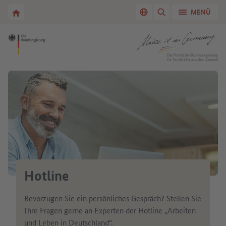
Zur Hauptnavigation
Zum Hauptbereich
Zur Startseite von Make it in Germany
MENÜ
Sprache wechseln
SUCHE ANZEIGEN/
Zur Startseite von Make it in Germany
Das Portal der Bundesregierung
für Fachkräfte aus dem Ausland
Hotline
Bevorzugen Sie ein persönliches Gespräch? Stellen Sie
Ihre Fragen gerne an Experten der Hotline „Arbeiten
und Leben in Deutschland“.