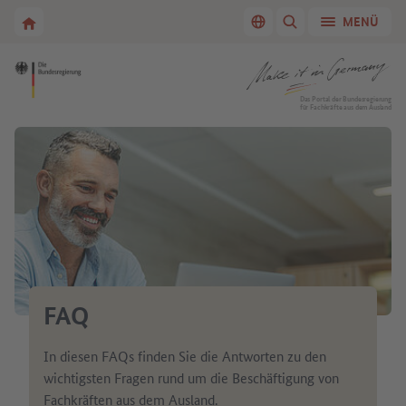
Zur Hauptnavigation
Zum Hauptbereich
Zur Startseite von Make it in Germany
MENÜ
Sprache wechseln
SUCHE ANZEIGEN/
Zur Startseite von Make it in Germany
Das Portal der Bundesregierung
für Fachkräfte aus dem Ausland
FAQ
In diesen FAQs finden Sie die Antworten zu den
wichtigsten Fragen rund um die Beschäftigung von
Fachkräften aus dem Ausland.