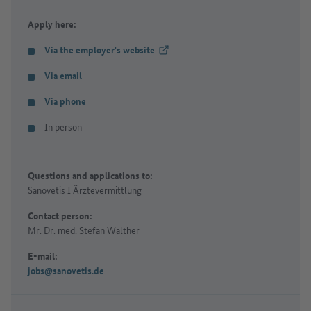
Apply here:
Via the employer's website
(External link)
Via email
Via phone
In person
Questions and applications to:
Sanovetis I Ärztevermittlung
Contact person:
Mr. Dr. med. Stefan Walther
E-mail:
jobs@sanovetis.de