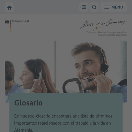
A la navegación principal
A la zona principal
A la página de inicio de Make it in Germany
MENU
Cambiar el idioma
MOSTRAR/OCULTAR
A la página de inicio de Make it in Germany
Trabajar en Alemania: La página web oficial
para profesionales cualificados
Glosario
En nuestro glosario encontrará una lista de términos
importantes relacionados con el trabajo y la vida en
Alemania.