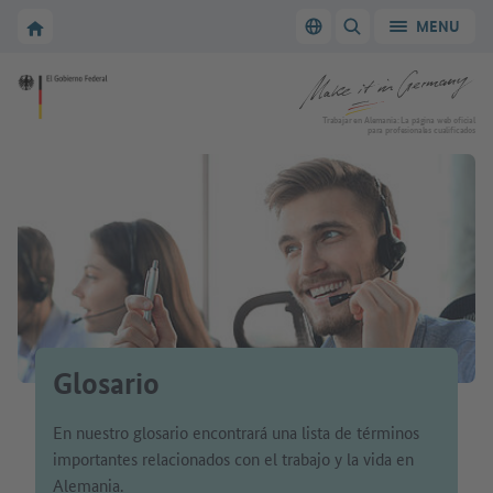
A la navegación principal
A la zona principal
A la página de inicio de Make it in Germany
MENU
Cambiar el idioma
MOSTRAR/OCULTAR
A la página de inicio de Make it in Germany
Trabajar en Alemania: La página web oficial
para profesionales cualificados
Glosario
En nuestro glosario encontrará una lista de términos
importantes relacionados con el trabajo y la vida en
Alemania.