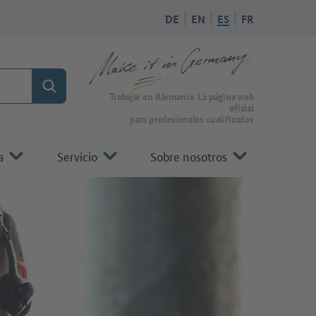
DE
EN
ES
FR
Búsqueda
A la página de inicio de Make it in Germany
Trabajar en Alemania: La página web
oficial
para profesionales cualificados
a
Servicio
Sobre nosotros