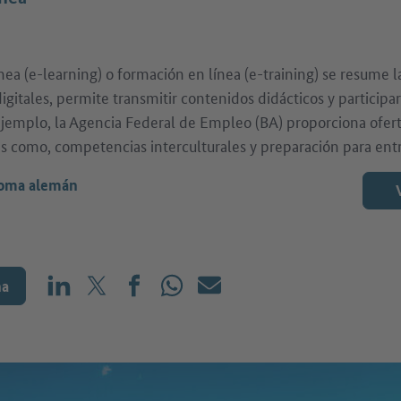
ea (e-learning) o formación en línea (e-training) se resume l
gitales, permite transmitir contenidos didácticos y participa
 ejemplo, la Agencia Federal de Empleo (BA) proporciona ofe
es como, competencias interculturales y preparación para entr
ioma alemán
na
Compartir en LinkedIn
Compartir en X (antes: Twitter)
Compartir en Facebook
Compartir en WhatsApp
Correo electrónico