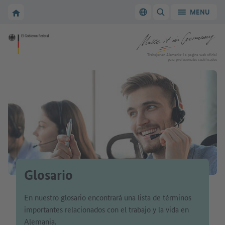
A la navegación principal
A la zona principal
A la página de inicio de Make it in Germany
MENU
Cambiar el idioma
MOSTRAR/OCULTAR
A la página de inicio de Make it in Germany
Trabajar en Alemania: La página web oficial
para profesionales cualificados
Glosario
En nuestro glosario encontrará una lista de términos
importantes relacionados con el trabajo y la vida en
Alemania.