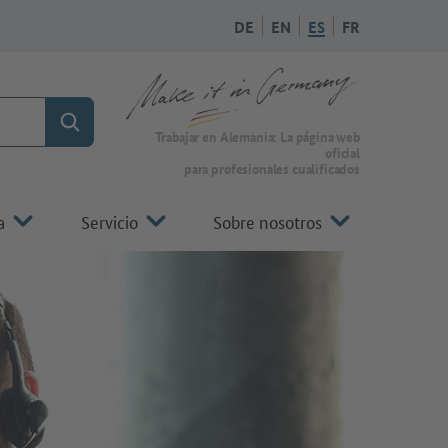
DE
EN
ES
FR
Búsqueda
A la página de inicio de Make it in Germany
Trabajar en Alemania: La página web
oficial
para profesionales cualificados
a
Servicio
Sobre nosotros