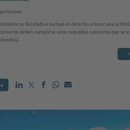
serlaubnis
cimiento es ilimitado e incluye el derecho a tener una activ
cimiento deben cumplirse unos requisitos concretos que se es
AufenthG).
o
na
Compartir en LinkedIn
Compartir en X (antes: Twitter)
Compartir en Facebook
Compartir en WhatsApp
Correo electrónico