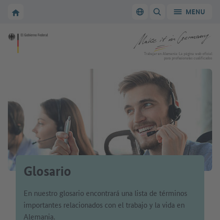
A la navegación principal
A la zona principal
A la página de inicio de Make it in Germany
MENU
Cambiar el idioma
MOSTRAR/OCULTAR
A la página de inicio de Make it in Germany
Trabajar en Alemania: La página web oficial
para profesionales cualificados
Glosario
En nuestro glosario encontrará una lista de términos
importantes relacionados con el trabajo y la vida en
Alemania.