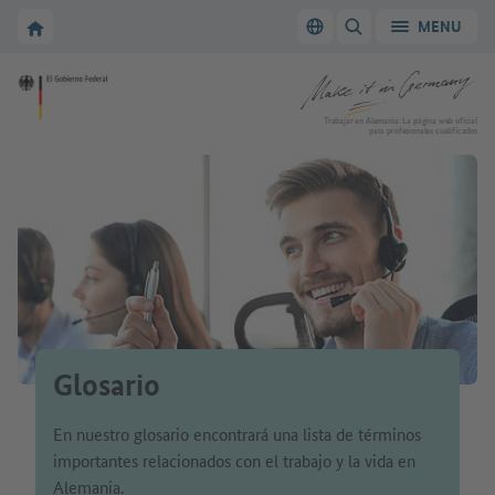
A la navegación principal
A la zona principal
A la página de inicio de Make it in Germany
MENU
Cambiar el idioma
MOSTRAR/OCULTAR
A la página de inicio de Make it in Germany
Trabajar en Alemania: La página web oficial
para profesionales cualificados
Glosario
En nuestro glosario encontrará una lista de términos
importantes relacionados con el trabajo y la vida en
Alemania.