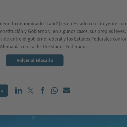
 menudo denominado "Land") es un Estado constituyente con
onstitución y Gobierno y, en algunos casos, sus propias leyes. 
divide entre el gobierno federal y los Estados Federales confo
 Alemania consta de 16 Estados Federados.
Volver al Glosario
na
Compartir en LinkedIn
Compartir en X (antes: Twitter)
Compartir en Facebook
Compartir en WhatsApp
Correo electrónico