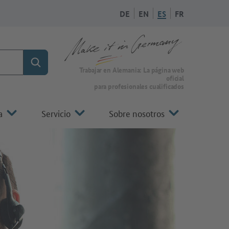
DE
EN
ES
FR
Búsqueda
A la página de inicio de Make it in Germany
Trabajar en Alemania: La página web
oficial
para profesionales cualificados
a
Servicio
Sobre nosotros