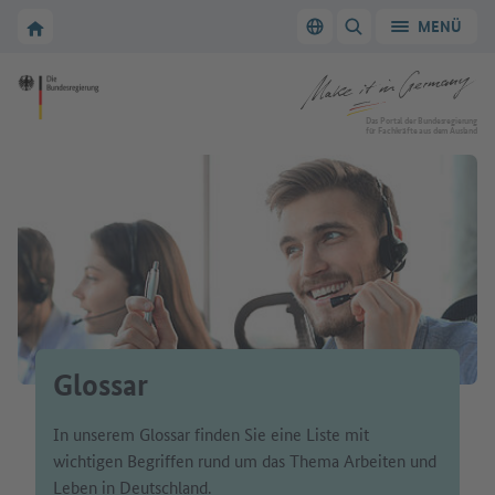
Zur Hauptnavigation
Zum Hauptbereich
Zur Startseite von Make it in Germany
MENÜ
Sprache wechseln
SUCHE ANZEIGEN/
Zur Startseite von Make it in Germany
Das Portal der Bundesregierung
für Fachkräfte aus dem Ausland
Glossar
In unserem Glossar finden Sie eine Liste mit
wichtigen Begriffen rund um das Thema Arbeiten und
Leben in Deutschland.