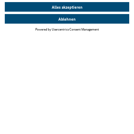
Top Themen
Fachkräfteeinwanderungsgesetz
Arbeiten als IT-Fachkraft