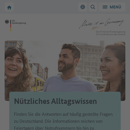
Zur Hauptnavigation
Zum Hauptbereich
Zur Startseite von Make it in Germany
MENÜ
Sprache wechseln
SUCHE ANZEIGEN/
Zur Startseite von Make it in Germany
Das Portal der Bundesregierung
für Fachkräfte aus dem Ausland
Nützliches Alltagswissen
Finden Sie die Antworten auf häufig gestellte Fragen
zu Deutschland. Die Informationen reichen von
Feiertagen über Notrufnummern bis hin zu