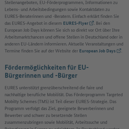
Stellenangeboten, EU-Förderprogrammen, Informationen zu
Lebens- und Arbeitsbedingungen sowie Kontaktdaten zu
EURES-Beraterinnen und -Beratern. Einfach erklärt finden Sie
das EURES-Angebot in diesem
EURES-Flyer
(Externer Link)
. Bei den
European Job Days können Sie sich so direkt vor Ort über Ihre
Arbeitsmarktchancen und offene Stellen in Deutschland oder in
anderen EU-Ländern informieren. Aktuelle Veranstaltungen und
Termine finden Sie auf der Website der
European Job Days
(Exter
.
Fördermöglichkeiten für EU-
Bürgerinnen und -Bürger
EURES unterstützt grenzüberschreitend die faire und
nachhaltige berufliche Mobilität. Das Förderprogramm Targeted
Mobilty Schemes (TMS) ist Teil dieser EURES-Strategie. Das
Programm verfolgt das Ziel, geeignete Bewerberinnen und
Bewerber und schwer zu besetzende Stellen
zusammenzubringen sowie Mobilität, Arbeitssuche und
Rekrutierung in Europa zu erleichtern. In Deutschland werden