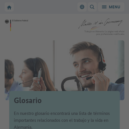
A la navegación principal
A la zona principal
A la página de inicio de Make it in Germany
MENU
Cambiar el idioma
MOSTRAR/OCULTAR
A la página de inicio de Make it in Germany
Trabajar en Alemania: La página web oficial
para profesionales cualificados
Glosario
En nuestro glosario encontrará una lista de términos
importantes relacionados con el trabajo y la vida en
Alemania.