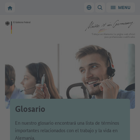
A la navegación principal
A la zona principal
A la página de inicio de Make it in Germany
MENU
Cambiar el idioma
MOSTRAR/OCULTAR
A la página de inicio de Make it in Germany
Trabajar en Alemania: La página web oficial
para profesionales cualificados
Glosario
En nuestro glosario encontrará una lista de términos
importantes relacionados con el trabajo y la vida en
Alemania.