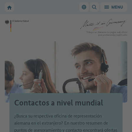
A la navegación principal
A la zona principal
A la página de inicio de Make it in Germany
MENU
Cambiar el idioma
MOSTRAR/OCULTAR
A la página de inicio de Make it in Germany
Trabajar en Alemania: La página web oficial
para profesionales cualificados
Contactos a nivel mundial
¿Busca su respectiva oficina de representación
alemana en el extranjero? En nuestro resumen de
puntos de asesoramiento y contacto encontrará ofertas