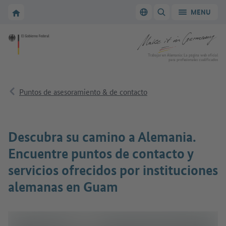
A la navegación principal
A la zona principal
A la página de inicio de Make it in Germany
MENU
Cambiar el idioma
MOSTRAR/OCULTAR
A la página de inicio de Make it in Germany
Trabajar en Alemania: La página web oficial
para profesionales cualificados
Puntos de asesoramiento & de contacto
Descubra su camino a Alemania.
Encuentre puntos de contacto y
servicios ofrecidos por instituciones
alemanas en Guam