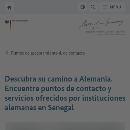
A la navegación principal
A la zona principal
A la página de inicio de Make it in Germany
MENU
Cambiar el idioma
MOSTRAR/OCULTAR
A la página de inicio de Make it in Germany
Trabajar en Alemania: La página web oficial
para profesionales cualificados
Puntos de asesoramiento & de contacto
Descubra su camino a Alemania.
Encuentre puntos de contacto y
servicios ofrecidos por instituciones
alemanas en Senegal