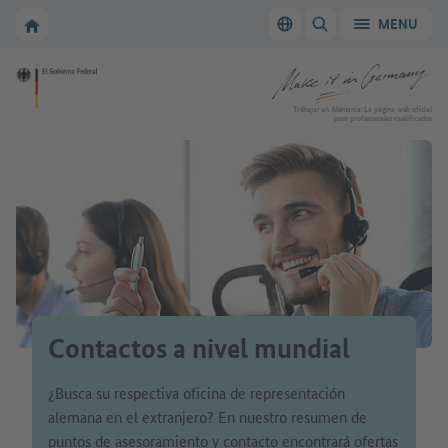
A la navegación principal
A la zona principal
A la página de inicio de Make it in Germany
MENU
Cambiar el idioma
MOSTRAR/OCULTAR
A la página de inicio de Make it in Germany
Trabajar en Alemania: La página web oficial
para profesionales cualificados
Contactos a nivel mundial
¿Busca su respectiva oficina de representación
alemana en el extranjero? En nuestro resumen de
puntos de asesoramiento y contacto encontrará ofertas