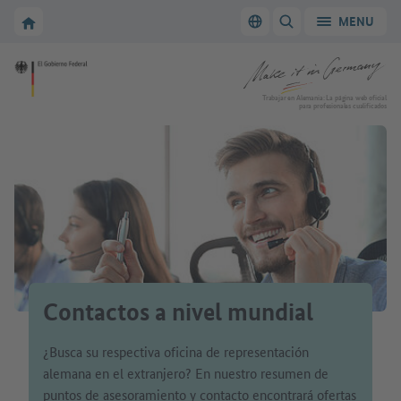
A la navegación principal
A la zona principal
A la página de inicio de Make it in Germany
MENU
Cambiar el idioma
MOSTRAR/OCULTAR
A la página de inicio de Make it in Germany
Trabajar en Alemania: La página web oficial
para profesionales cualificados
Contactos a nivel mundial
¿Busca su respectiva oficina de representación
alemana en el extranjero? En nuestro resumen de
puntos de asesoramiento y contacto encontrará ofertas