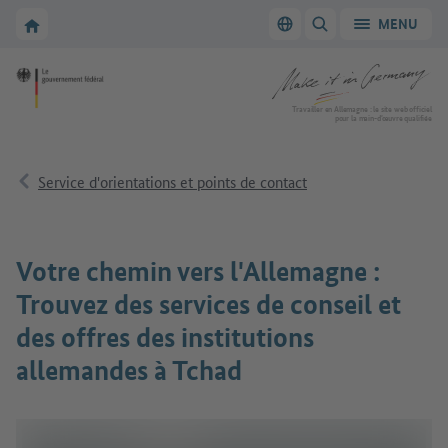
Vers la navigation principale
Vers la section principale
Vers la page d'accueil de Make it in Germany
MENU
Changer de langue
AFFICHER/MASQUER
Vers la page d'accueil de Make it in Germany
Travailler en Allemagne : le site web officiel
pour la main-d’œuvre qualifiée
Service d'orientations et points de contact
Votre chemin vers l'Allemagne :
Trouvez des services de conseil et
des offres des institutions
allemandes à Tchad