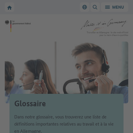
Vers la navigation principale
Vers la section principale
Vers la page d'accueil de Make it in Germany
MENU
Changer de langue
AFFICHER/MASQUER
Vers la page d'accueil de Make it in Germany
Travailler en Allemagne : le site web officiel
pour la main-d’œuvre qualifiée
Glossaire
Dans notre glossaire, vous trouverez une liste de
définitions importantes relatives au travail et à la vie
en Allemagne.