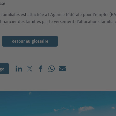
sse
s familiales est attachée à l'Agence fédérale pour l'emploi (BA
inancier des familles par le versement d'allocations famili
Retour au glossaire
age
Partager sur LinkedIn
Partager sur X (avant : Twitter)
Partager sur Facebook
Partager sur WhatsApp
E-mail