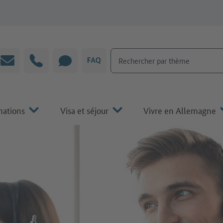
Rechercher par thème
Courrier électronique
Hotline
CHAT
FAQ
mations
Visa et séjour
Vivre en Allemagne