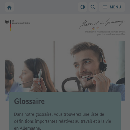
Vers la navigation principale
Vers la section principale
Vers la page d'accueil de Make it in Germany
MENU
Changer de langue
AFFICHER/MASQUER
Vers la page d'accueil de Make it in Germany
Travailler en Allemagne : le site web officiel
pour la main-d’œuvre qualifiée
Glossaire
Dans notre glossaire, vous trouverez une liste de
définitions importantes relatives au travail et à la vie
en Allemagne.