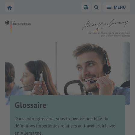
Vers la navigation principale
Vers la section principale
Vers la page d'accueil de Make it in Germany
MENU
Changer de langue
AFFICHER/MASQUER
Vers la page d'accueil de Make it in Germany
Travailler en Allemagne : le site web officiel
pour la main-d’œuvre qualifiée
Glossaire
Dans notre glossaire, vous trouverez une liste de
définitions importantes relatives au travail et à la vie
en Allemagne.