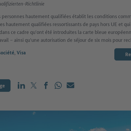
ifizierten-Richtlinie
es personnes hautement qualifiées établit les conditions com
es hautement qualifiées ressortissants de pays hors UE et qui 
 dans ce cadre qu'ont été introduites la carte bleue européenne
avail – ainsi qu'une autorisation de séjour de six mois pour r
,
société
Visa
Re
age
Partager sur LinkedIn
Partager sur X (avant : Twitter)
Partager sur Facebook
Partager sur WhatsApp
E-mail