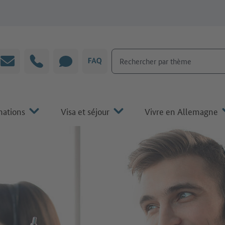
Rechercher par thème
Courrier électronique
Hotline
CHAT
FAQ
mations
Visa et séjour
Vivre en Allemagne