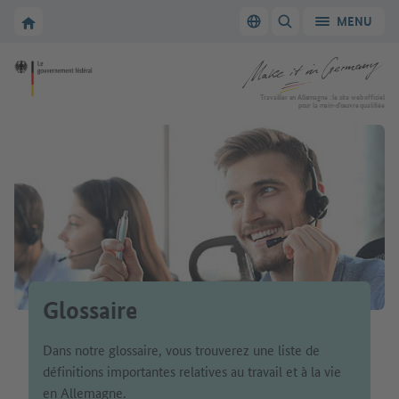
Vers la navigation principale
Vers la section principale
Vers la page d'accueil de Make it in Germany
MENU
Changer de langue
AFFICHER/MASQUER
Vers la page d'accueil de Make it in Germany
Travailler en Allemagne : le site web officiel
pour la main-d’œuvre qualifiée
Glossaire
Dans notre glossaire, vous trouverez une liste de
définitions importantes relatives au travail et à la vie
en Allemagne.