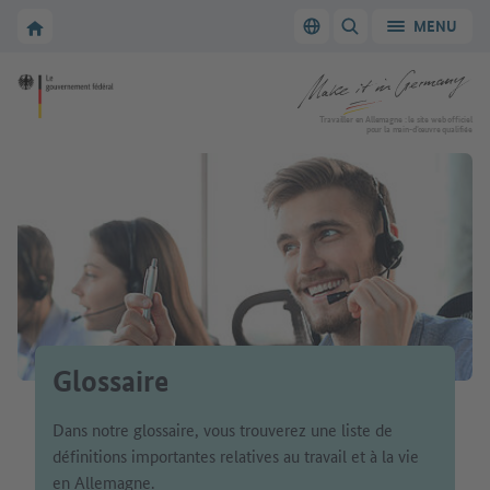
Vers la navigation principale
Vers la section principale
Vers la page d'accueil de Make it in Germany
MENU
Changer de langue
AFFICHER/MASQUER
Vers la page d'accueil de Make it in Germany
Travailler en Allemagne : le site web officiel
pour la main-d’œuvre qualifiée
Glossaire
Dans notre glossaire, vous trouverez une liste de
définitions importantes relatives au travail et à la vie
en Allemagne.